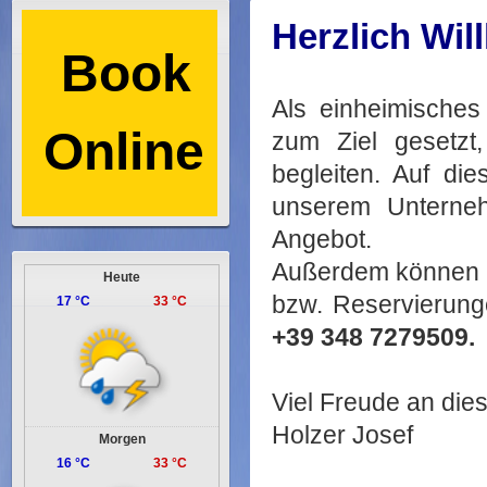
Herzlich Wi
Book
Als einheimisches
Online
zum Ziel gesetzt
begleiten. Auf di
unserem Unterneh
Angebot.
Außerdem können S
Heute
bzw. Reservierunge
17 °C
33 °C
+39 348 7279509.
Viel Freude an die
Hol
Morgen
16 °C
33 °C